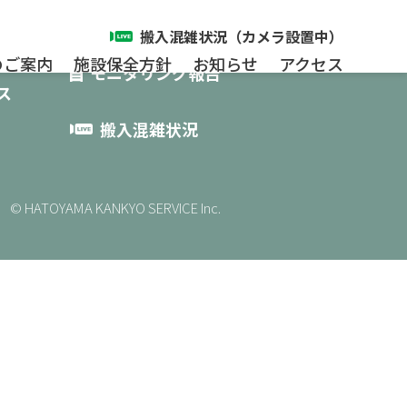
搬入混雑状況（カメラ設置中）
せ
のご案内
施設保全方針
お知らせ
アクセス
モニタリング報告
ス
搬入混雑状況
© HATOYAMA KANKYO SERVICE Inc.