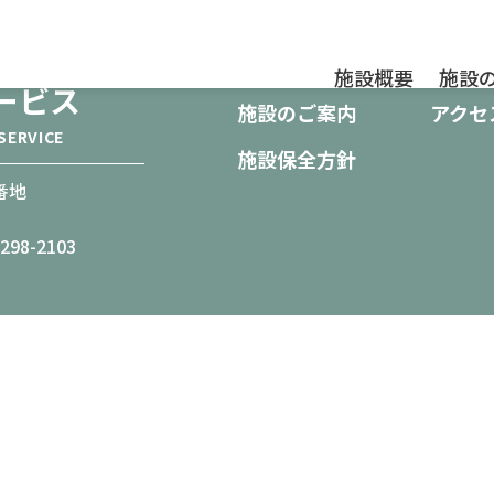
施設概要
お知ら
施設概要
施設
ービス
施設のご案内
アクセ
SERVICE
施設保全方針
番地
298-2103